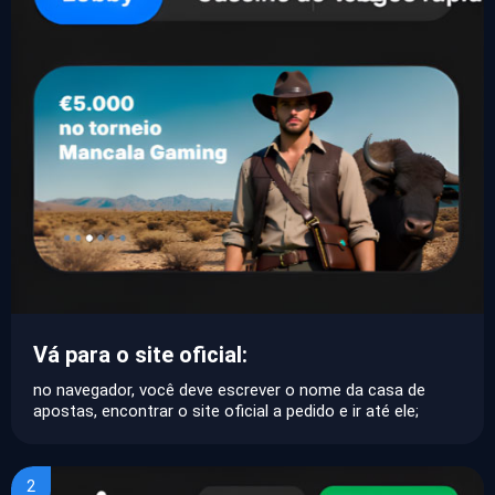
Vá para o site oficial:
no navegador, você deve escrever o nome da casa de
apostas, encontrar o site oficial a pedido e ir até ele;
2