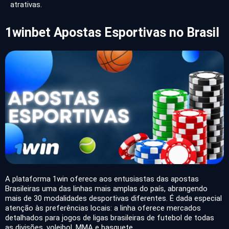
atrativas.
1winbet Apostas Esportivas no Brasil
A plataforma 1win oferece aos entusiastas das apostas
Brasileiras uma das linhas mais amplas do país, abrangendo
mais de 30 modalidades desportivas diferentes. É dada especial
atenção às preferências locais: a linha oferece mercados
detalhados para jogos de ligas brasileiras de futebol de todas
as divisões, voleibol, MMA e basquete.