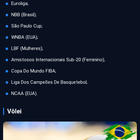
Euroliga;
NBB (Brasil);
São Paulo Cup;
WNBA (EUA);
LBF (Mulheres);
Amistosos Internacionais Sub-20 (Feminino);
Copa Do Mundo FIBA;
Liga Dos Campeões De Basquetebol;
NCAA (EUA).
Vôlei