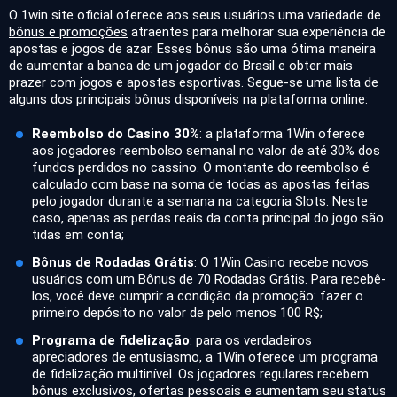
O 1win site oficial oferece aos seus usuários uma variedade de
bônus e promoções
atraentes para melhorar sua experiência de
apostas e jogos de azar. Esses bônus são uma ótima maneira
de aumentar a banca de um jogador do Brasil e obter mais
prazer com jogos e apostas esportivas. Segue-se uma lista de
alguns dos principais bônus disponíveis na plataforma online:
Reembolso do Casino 30%
: a plataforma 1Win oferece
aos jogadores reembolso semanal no valor de até 30% dos
fundos perdidos no cassino. O montante do reembolso é
calculado com base na soma de todas as apostas feitas
pelo jogador durante a semana na categoria Slots. Neste
caso, apenas as perdas reais da conta principal do jogo são
tidas em conta;
Bônus de Rodadas Grátis
: O 1Win Casino recebe novos
usuários com um Bônus de 70 Rodadas Grátis. Para recebê-
los, você deve cumprir a condição da promoção: fazer o
primeiro depósito no valor de pelo menos 100 R$;
Programa de fidelização
: para os verdadeiros
apreciadores de entusiasmo, a 1Win oferece um programa
de fidelização multinível. Os jogadores regulares recebem
bônus exclusivos, ofertas pessoais e aumentam seu status