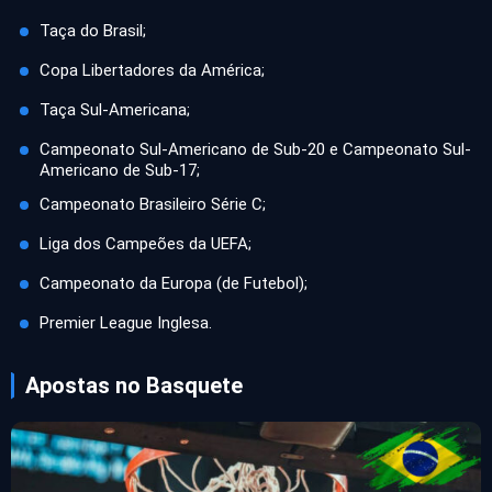
Taça do Brasil
;
Copa Libertadores da América;
Taça Sul-Americana;
Campeonato Sul-Americano de Sub-20 e Campeonato Sul-
Americano de Sub-17;
Campeonato Brasileiro Série C;
Liga dos Campeões da UEFA;
Campeonato da Europa (de Futebol);
Premier League Inglesa
.
Apostas no Basquete