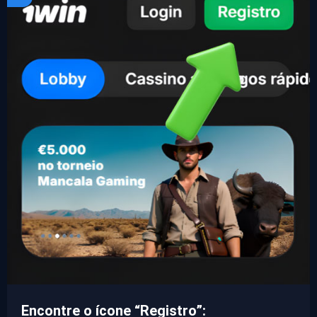
Encontre o ícone “Registro”: