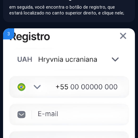
em seguida, você encontra o botão de registro, que
estará localizado no canto superior direito, e clique nele;
3