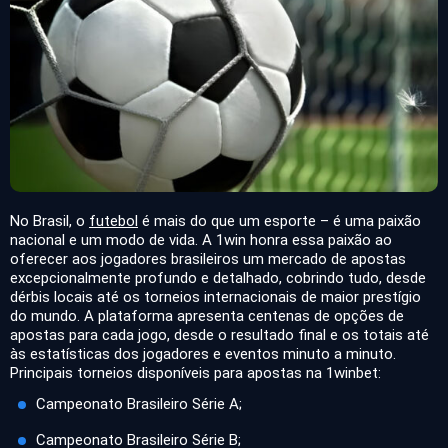
No Brasil, o
futebol
é mais do que um esporte – é uma paixão
nacional e um modo de vida. A 1win honra essa paixão ao
oferecer aos jogadores brasileiros um mercado de apostas
excepcionalmente profundo e detalhado, cobrindo tudo, desde
dérbis locais até os torneios internacionais de maior prestígio
do mundo. A plataforma apresenta centenas de opções de
apostas para cada jogo, desde o resultado final e os totais até
às estatísticas dos jogadores e eventos minuto a minuto.
Principais torneios disponíveis para apostas na 1winbet:
Campeonato Brasileiro Série A
;
Campeonato Brasileiro Série B
;