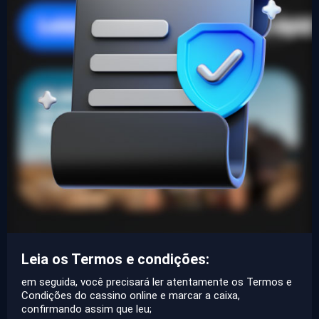
Leia os Termos e condições:
em seguida, você precisará ler atentamente os Termos e
Condições do cassino online e marcar a caixa,
confirmando assim que leu;