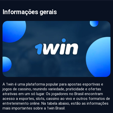
Informações gerais
A 1win é uma plataforma popular para apostas esportivas e
jogos de cassino, reunindo variedade, praticidade e ofertas
atrativas em um só lugar. Os jogadores no Brasil encontram
acesso a esportes, slots, cassino ao vivo e outros formatos de
entretenimento online. Na tabela abaixo, estão as informações
mais importantes sobre a 1win Brasil.