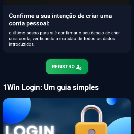
Confirme a sua intenção de criar uma
conta pessoal:
o último passo para si é confirmar o seu desejo de criar
uma conta, verificando a exatidão de todos os dados
introduzidos.
REGISTRO
1Win Login: Um guia simples