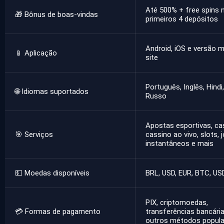
Até 500% + free spins 
🎁 Bônus de boas-vindas
primeiros 4 depósitos
Android, iOS e versão 
📱 Aplicação
site
Português, Inglês, Hindi
🌐 Idiomas suportados
Russo
Apostas esportivas, ca
🎯 Serviços
cassino ao vivo, slots, 
instantâneos e mais
💵 Moedas disponíveis
BRL, USD, EUR, BTC, U
PIX, criptomoedas,
💳 Formas de pagamento
transferências bancári
outros métodos popula