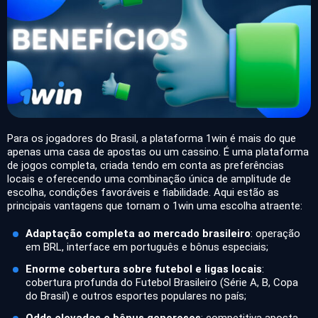
Para os jogadores do Brasil, a plataforma 1win é mais do que
apenas uma casa de apostas ou um cassino. É uma plataforma
de jogos completa, criada tendo em conta as preferências
locais e oferecendo uma combinação única de amplitude de
escolha, condições favoráveis e fiabilidade. Aqui estão as
principais vantagens que tornam o 1win uma escolha atraente:
Adaptação completa ao mercado brasileiro
: operação
em BRL, interface em português e bônus especiais;
Enorme cobertura sobre futebol e ligas locais
:
cobertura profunda do Futebol Brasileiro (Série A, B, Copa
do Brasil) e outros esportes populares no país;